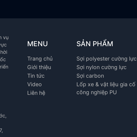
h vụ
MENU
SẢN PHẨM
vực
hời
Trang chủ
Sợi polyester cường lực
uốc
riển
Giới thiệu
Sợi nylon cường lực
Tin tức
Sợi carbon
Video
Lốp xe & vật liệu gia cố
công nghiệp PU
Liên hệ
ớc,
7,