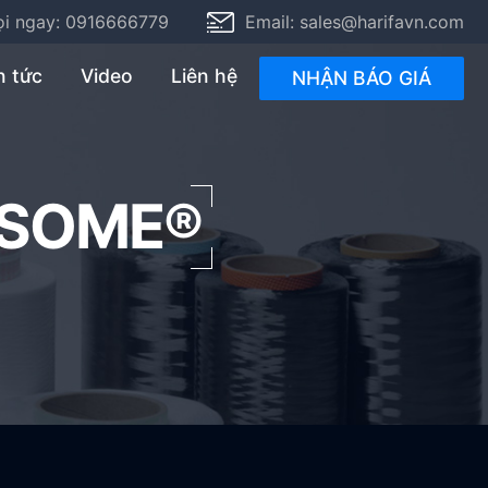
ọi ngay: 0916666779
Email:
sales@harifavn.com
NHẬN BÁO GIÁ
n tức
Video
Liên hệ
NHẬN BÁO GIÁ
NSOME®