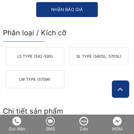
NHẬN BÁO GIÁ
Phân loại / Kích cỡ
LS TYPE (542-595)
SL TYPE (560SL, 570SL)
LW TYPE (570W)
Chi tiết sản phẩm
Gọi điện
SMS
Zalo
MSM
Sợi Polyester Shrinkage Yarn - Tính